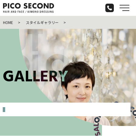
メ
HOME
スタイルギャラリー
G
A
L
L
E
R
Y