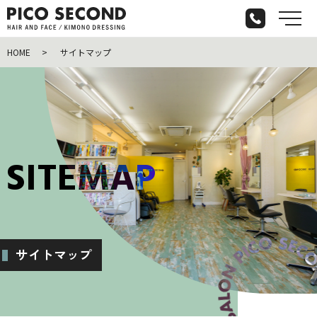
メ
HOME
サイトマップ
S
I
T
E
M
A
P
サイトマップ