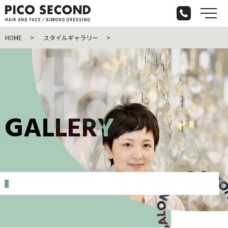
メ
HOME
スタイルギャラリー
G
A
L
L
E
R
Y