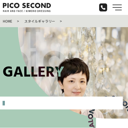
メ
HOME
スタイルギャラリー
G
A
L
L
E
R
Y