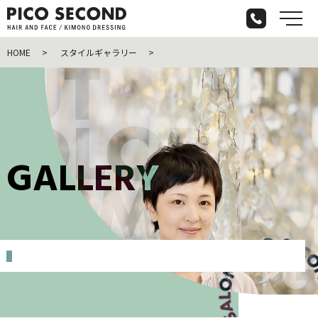
メ
HOME
スタイルギャラリー
G
A
L
L
E
R
Y