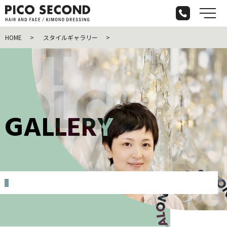
メ
HOME
スタイルギャラリー
G
A
L
L
E
R
Y